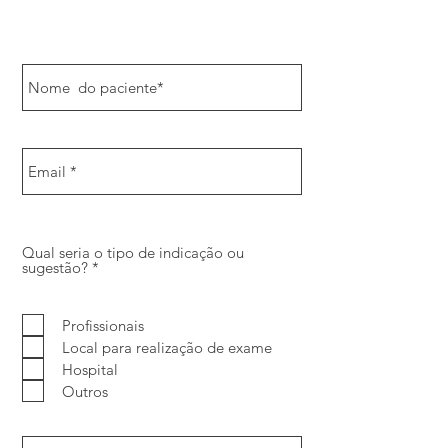
Qual seria o tipo de indicação ou
O
sugestão?
*
b
r
i
Profissionais
g
a
Local para realização de exame
t
Hospital
ó
r
Outros
i
o