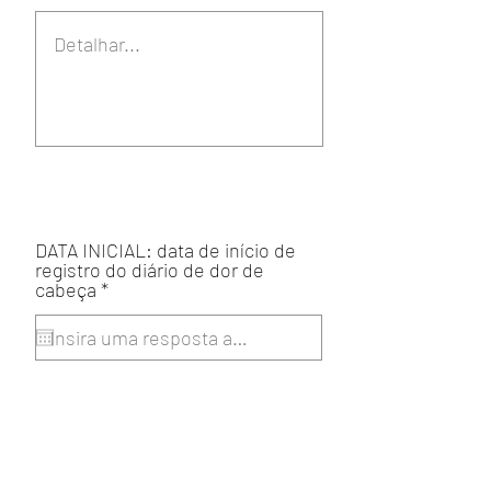
DATA INICIAL: data de início de
registro do diário de dor de
r
cabeça
*
e
q
u
i
r
e
d