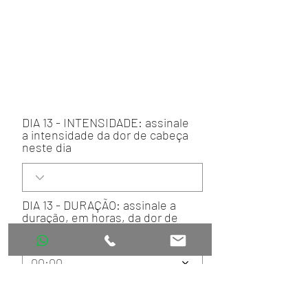
DIA 13 - INTENSIDADE: assinale
a intensidade da dor de cabeça
neste dia
DIA 13 - DURAÇÃO: assinale a
duração, em horas, da dor de
cabeça neste dia
00:00
DIA 13 - MEDICAMENTOS: relate
os medicamentos utilizados