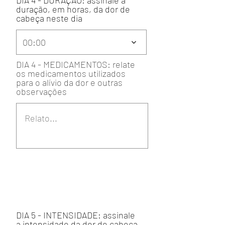
DIA 4 - DURAÇÃO: assinale a
duração, em horas, da dor de
cabeça neste dia
00:00
DIA 4 - MEDICAMENTOS: relate
os medicamentos utilizados
para o alívio da dor e outras
observações
DIA 5 - INTENSIDADE: assinale
a intensidade da dor de cabeça